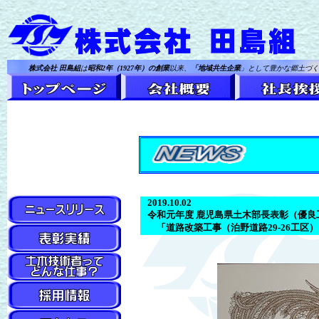
株式会社 田島組
は
昭和2年（1927年）の創業
以来、
「地域共生企業
」として豊かな郷土づく
2019.10.02
令和元年度 鹿児島県土木部長表彰（優
「道路改築工事（泊野道路29-26工区）