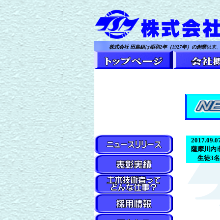
株式会社 田島組
は
昭和2年（1927年）の創業
以来
2017.09.
薩摩川内
生徒3名